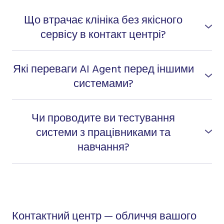
Що втрачає клініка без якісного
сервісу в контакт центрі?
Якість сервісної підтримки продукту впливає на
якість сервісу та комунікації клініки з її клієнтами.
Які переваги AI Agent перед іншими
системами?
Unlimited на обʼєм розпізнавання зі сталою
тарифікацію значно економить бюджет при
Чи проводите ви тестування
розширенні кейсів.
системи з працівниками та
навчання?
Так, ми проводимо тестування системи з
працівниками вашої клініки та навчання супервізорів
роботі з CallWay Contact Center.
Контактний центр — обличчя вашого