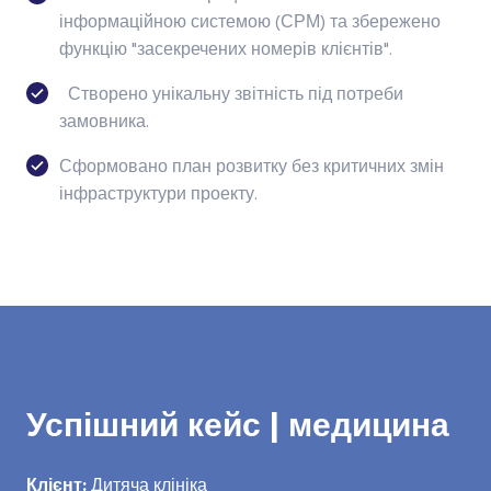
інформаційною системою (СРМ) та збережено
функцію "засекречених номерів клієнтів".
Створено унікальну звітність під потреби
замовника.
Сформовано план розвитку без критичних змін
інфраструктури проекту.
Успішний кейс | медицина
Клієнт:
Дитяча клініка